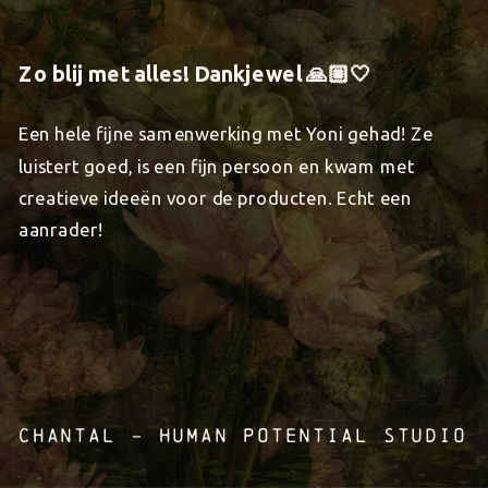
highly impressed expectations.”
“Truth be told, Yoni is a designer who has the full
package in depth - which to my experience is a
unique gem amongst the many designers. Her
curiosity mixed with creative solution thinking, her
immense variety of brilliant branding skills, and her
relentless pursuit to work fantastic, fast and
phenomenal = anyone who gets to work with Yoni is
lucky in all ways, on a professional level but also
personal level. It’s been one of the greatest joys
working with her”
YVETTE - THE KYND SPACE