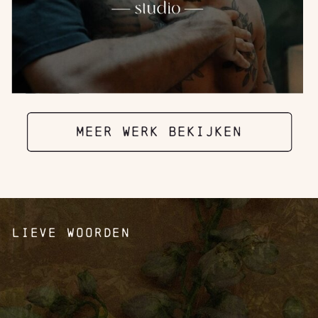
MEER WERK BEKIJKEN
LIEVE WOORDEN
“She turned our dream for The Kynd Space
into physical reality, beyond our already