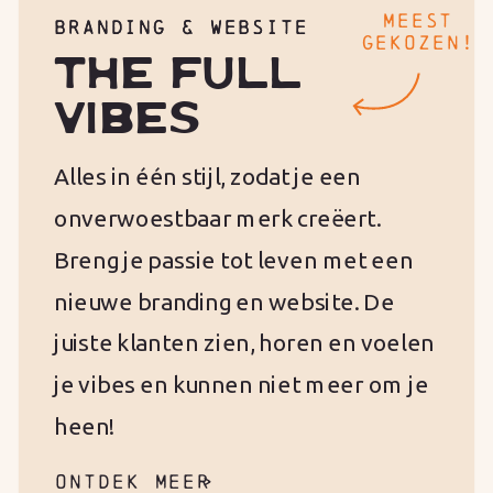
MEEST
BRANDING & WEBSITE
BRANDING & WEBSITE
GEKOZEN!
THE FULL
VIBES
Alles in één stijl, zodat je een
onverwoestbaar merk creëert.
Breng je passie tot leven met een
nieuwe branding en website. De
juiste klanten zien, horen en voelen
je vibes en kunnen niet meer om je
heen!
ONTDEK MEER
>